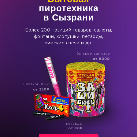
пиротехника
в Сызрани
Более 200 позиций товаров: салюты,
фонтаны, хлопушки, петарды,
римские свечи и др.
батареи салютов
от 800₽
цветной дым
от 350₽
петарды
от 80₽